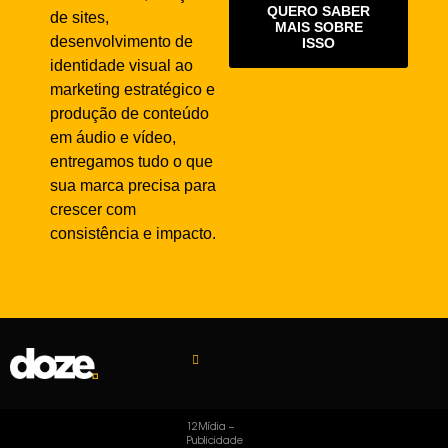
QUERO SABER
de sites,
MAIS SOBRE
desenvolvimento de
ISSO
identidade visual ao
marketing estratégico e
produção de conteúdo
em áudio e vídeo,
entregamos tudo o que
sua marca precisa para
crescer com
consistência e impacto.
12Mídia –
Publicidade