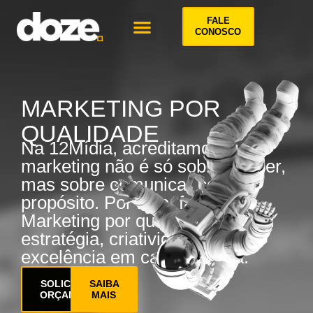
FALE
CONOSCO
MARKETING POR
QUALIDADE
Na 12Mídia, acreditamos que
marketing não é só sobre vender,
mas sobre comunicar com
propósito. Por isso, fazemos
Marketing por qualidade — com
estratégia, criatividade e
excelência em cada entrega.
SOLICITE UM
SAIBA
ORÇAMENTO
MAIS